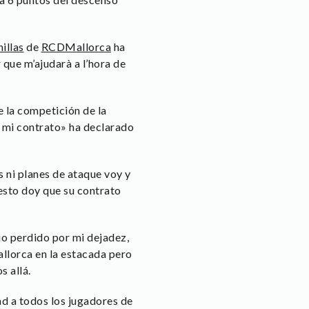
illas
de
RCDMallorca
ha
que m’ajudarà a l’hora de
 la competición de la
 mi contrato» ha declarado
s ni planes de ataque voy y
esto doy que su contrato
io perdido por mi dejadez,
llorca en la estacada pero
s allá.
ad a todos los jugadores de