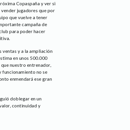
 próxima Copaspaña y ver si
 o vender jugadores que por
uipo que vuelve a tener
 importante campaña de
 club para poder hacer
tiva.
s ventas y a la ampliación
 estima en unos 500.000
a que nuestro entrenador,
y funcionamiento no se
pronto enmendará ese gran
iguió doblegar en un
valor, continuidad y