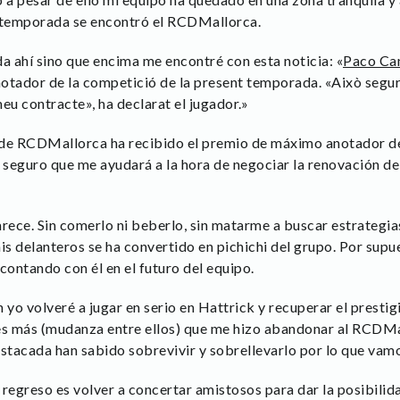
a temporada se encontró el RCDMallorca.
a ahí sino que encima me encontré con esta noticia: «
Paco Can
otador de la competició de la present temporada. «Això segur 
eu contracte», ha declarat el jugador.»
 de RCDMallorca ha recibido el premio de máximo anotador de
seguro que me ayudará a la hora de negociar la renovación de
rece. Sin comerlo ni beberlo, sin matarme a buscar estrategia
s delanteros se ha convertido en pichichi del grupo. Por supu
contando con él en el futuro del equipo.
yo volveré a jugar en serio en Hattrick y recuperar el prestig
es más (mudanza entre ellos) que me hizo abandonar al RCDMa
stacada han sabido sobrevivir y sobrellevarlo por lo que vamo
 regreso es volver a concertar amistosos para dar la posibilid