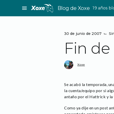
Saltar
menu
Blog de Xoxe
19 años b
al
contenido
30 de junio de 2007
⌙
Si
Fin d
Xoxe
Se acabó la temporada, un
la cuenta/equipo por si alg
antaño por el Hattrick y la
Como ya dije en un post an
concertado amistosos pero 