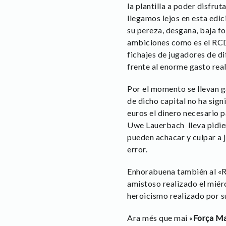
la plantilla a poder disfru
llegamos lejos en esta edic
su pereza, desgana, baja fo
ambiciones como es el RCD
fichajes de jugadores de d
frente al enorme gasto real
Por el momento se llevan ga
de dicho capital no ha sig
euros el dinero necesario p
Uwe Lauerbach lleva pidie
pueden achacar y culpar a 
error.
Enhorabuena también al «Re
amistoso realizado el miérc
heroicismo realizado por s
Ara més que mai «
Força Ma