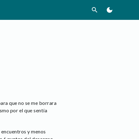
search
dark_mode
ara que no se me borrara
ismo por el que sentía
o encuentros y menos
 a 6 puntos del descenso