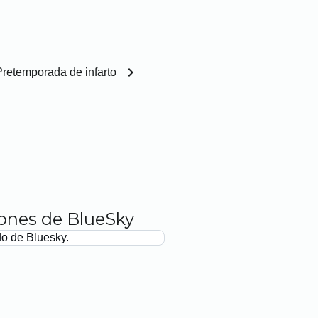
chevron_right
Pretemporada de infarto
iones de BlueSky
do de Bluesky.