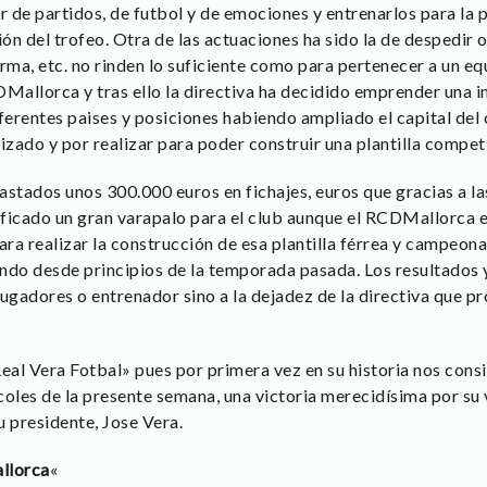
tar de partidos, de futbol y de emociones y entrenarlos para la
ión del trofeo. Otra de las actuaciones ha sido la de despedir
rma, etc. no rinden lo suficiente como para pertenecer a un eq
Mallorca y tras ello la directiva ha decidido emprender una
iferentes paises y posiciones habiendo ampliado el capital del
izado y por realizar para poder construir una plantilla competi
stados unos 300.000 euros en fichajes, euros que gracias a la
nificado un gran varapalo para el club aunque el RCDMallorca
ara realizar la construcción de esa plantilla férrea y campeon
ndo desde principios de la temporada pasada. Los resultados 
jugadores o entrenador sino a la dejadez de la directiva que 
al Vera Fotbal» pues por primera vez en su historia nos cons
oles de la presente semana, una victoria merecidísima por su 
u presidente, Jose Vera.
llorca
«