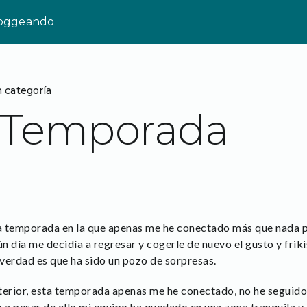
loggeando
n categoría
e Temporada
a temporada en la que apenas me he conectado más que nada p
ún día me decidía a regresar y cogerle de nuevo el gusto y frik
 verdad es que ha sido un pozo de sorpresas.
terior, esta temporada apenas me he conectado, no he seguid
a pesar de ello mi equipo ha quedado en una zona tranquila y