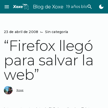
Saltar
menu
Blog de Xoxe
search
dark_mode
19 años bloggeando
al
contenido
23 de abril de 2008
⌙
Sin categoría
“Firefox llegó
para salvar la
web”
Xoxe