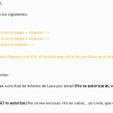
l.
 los siguientes:
o en el juego + alianza) —>
o en el juego + alianza) —>
izará el intento —>
das (Siempre recicla, el usuario que sufre las perdidas en el a
estas:
A»
, solicitud de intento de Luna por email
(No se autorizarán, 
GO lo autorize.
(No sirven excusas «Yo no sabía… yo creía, que 