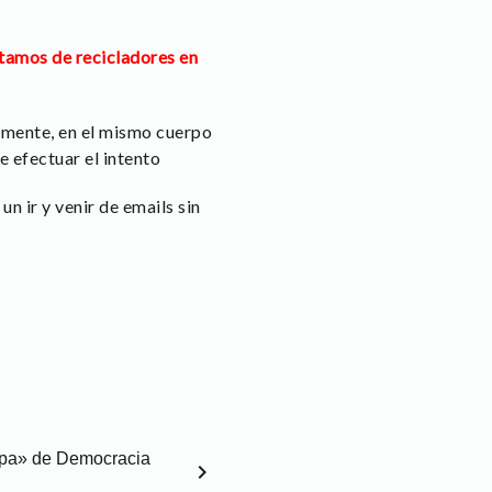
tamos de recicladores en
amente, en el mismo cuerpo
 efectuar el intento
n ir y venir de emails sin
mpa» de Democracia
chevron_right