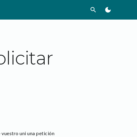
search
dark_mode
licitar
 vuestro uni una petición