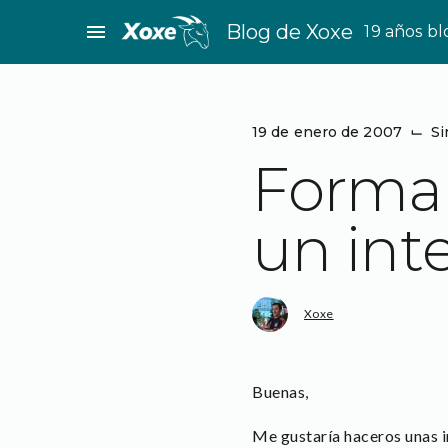
Saltar
menu
Blog de Xoxe
19 años b
al
contenido
19 de enero de 2007
⌙
Si
Forma 
un int
Xoxe
Buenas,
Me gustaría haceros unas i