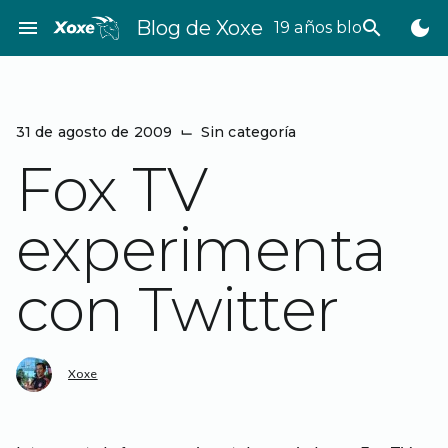
Saltar
menu
Blog de Xoxe
search
dark_mode
19 años bloggeando
al
contenido
31 de agosto de 2009
⌙
Sin categoría
Fox TV
experimenta
con Twitter
Xoxe