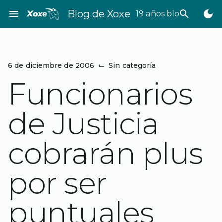
Saltar
menu
Blog de Xoxe
search
dark_mode
19 años bloggeando
al
contenido
6 de diciembre de 2006
⌙
Sin categoría
Funcionarios
de Justicia
cobrarán plus
por ser
puntuales