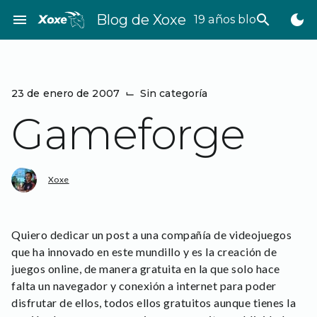
Saltar
menu
Blog de Xoxe
search
dark_mode
19 años bloggeando
al
contenido
23 de enero de 2007
⌙
Sin categoría
Gameforge
Xoxe
Quiero dedicar un post a una compañía de videojuegos
que ha innovado en este mundillo y es la creación de
juegos online, de manera gratuita en la que solo hace
falta un navegador y conexión a internet para poder
disfrutar de ellos, todos ellos gratuitos aunque tienes la