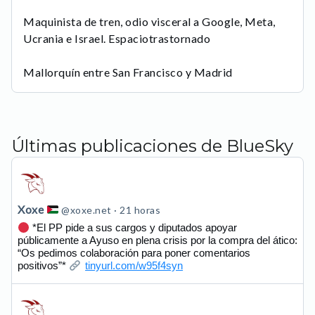
Maquinista de tren, odio visceral a Google, Meta,
Ucrania e Israel. Espaciotrastornado
Mallorquín entre San Francisco y Madrid
Últimas publicaciones de BlueSky
Ver
publicación
de
Xoxe
@xoxe.net
21 horas
Xoxe
*El PP pide a sus cargos y diputados apoyar
públicamente a Ayuso en plena crisis por la compra del ático:
en
“Os pedimos colaboración para poner comentarios
Bluesky
positivos”*
tinyurl.com/w95f4syn
Ver