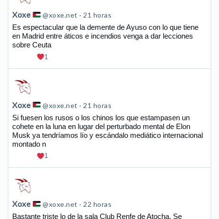
publicación
de
Xoxe
@xoxe.net
21 horas
Xoxe
Es espectacular que la demente de Ayuso con lo que tiene
en Madrid entre áticos e incendios venga a dar lecciones
en
sobre Ceuta
Bluesky
1
Ver
publicación
de
Xoxe
@xoxe.net
21 horas
Xoxe
Si fuesen los rusos o los chinos los que estampasen un
cohete en la luna en lugar del perturbado mental de Elon
en
Musk ya tendríamos lío y escándalo mediático internacional
Bluesky
montado n
1
Ver
publicación
de
Xoxe
@xoxe.net
22 horas
Xoxe
Bastante triste lo de la sala Club Renfe de Atocha. Se