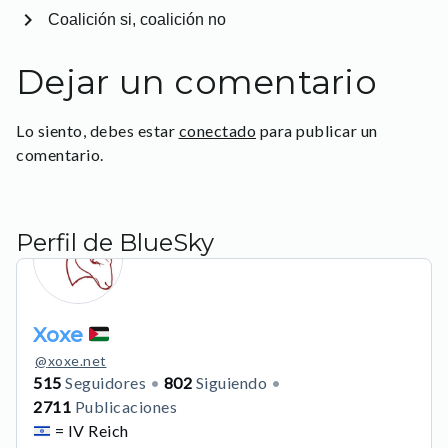
chevron_right
Coalición si, coalición no
Dejar un comentario
Lo siento, debes estar
conectado
para publicar un
comentario.
Perfil de BlueSky
Xoxe
@
xoxe.net
515
Seguidores
802
Siguiendo
2711
Publicaciones
= IV Reich