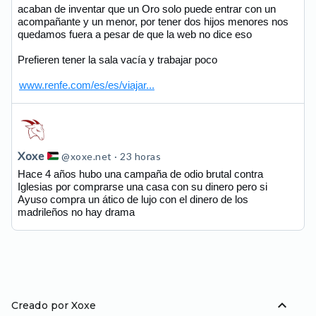
acaban de inventar que un Oro solo puede entrar con un
en
acompañante y un menor, por tener dos hijos menores nos
Bluesky
quedamos fuera a pesar de que la web no dice eso
Prefieren tener la sala vacía y trabajar poco
www.renfe.com/es/es/viajar...
Ver
publicación
de
Xoxe
@xoxe.net
23 horas
Xoxe
Hace 4 años hubo una campaña de odio brutal contra
Iglesias por comprarse una casa con su dinero pero si
en
Ayuso compra un ático de lujo con el dinero de los
Bluesky
madrileños no hay drama
expand_less
Creado por Xoxe