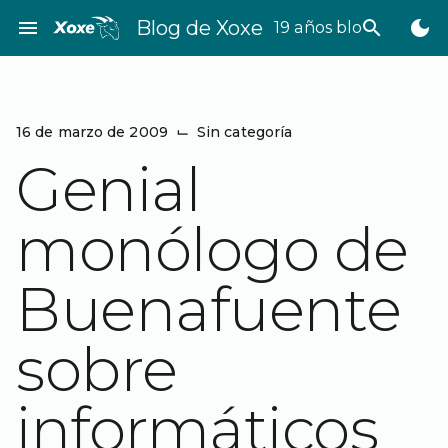
Saltar
menu
Blog de Xoxe
search
dark_mode
19 años bloggeando
al
contenido
16 de marzo de 2009
⌙
Sin categoría
Genial
monólogo de
Buenafuente
sobre
informáticos