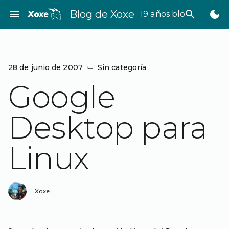
Saltar
menu
Blog de Xoxe
search
dark_mode
19 años bloggeando
al
contenido
28 de junio de 2007
⌙
Sin categoría
Google
Desktop para
Linux
Xoxe