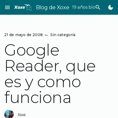
Saltar
menu
Blog de Xoxe
search
dark_mode
19 años bloggeando
al
contenido
21 de mayo de 2008
⌙
Sin categoría
Google
Reader, que
es y como
funciona
Xoxe