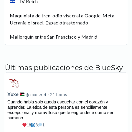
= IV Reich
Maquinista de tren, odio visceral a Google, Meta,
Ucrania e Israel. Espaciotrastornado
Mallorquín entre San Francisco y Madrid
Últimas publicaciones de BlueSky
Ver
publicación
de
Xoxe
@xoxe.net
21 horas
Xoxe
Cuando habla solo queda escuchar con el corazón y
aprender. La ética de esta persona es sencillamente
en
excepcional y maravillosa que te engrandece como ser
Bluesky
humano
18
8
1