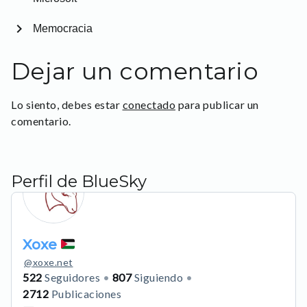
chevron_right
Memocracia
Dejar un comentario
Lo siento, debes estar
conectado
para publicar un
comentario.
Perfil de BlueSky
Xoxe
@
xoxe.net
522
Seguidores
807
Siguiendo
2712
Publicaciones