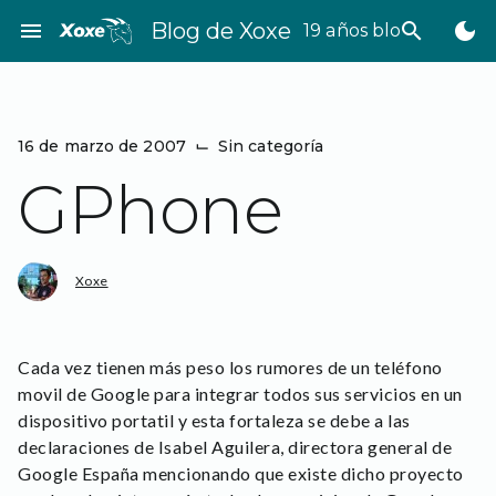
Saltar
menu
Blog de Xoxe
search
dark_mode
19 años bloggeando
al
contenido
16 de marzo de 2007
⌙
Sin categoría
GPhone
Xoxe
Cada vez tienen más peso los rumores de un teléfono
movil de Google para integrar todos sus servicios en un
dispositivo portatil y esta fortaleza se debe a las
declaraciones de Isabel Aguilera, directora general de
Google España mencionando que existe dicho proyecto