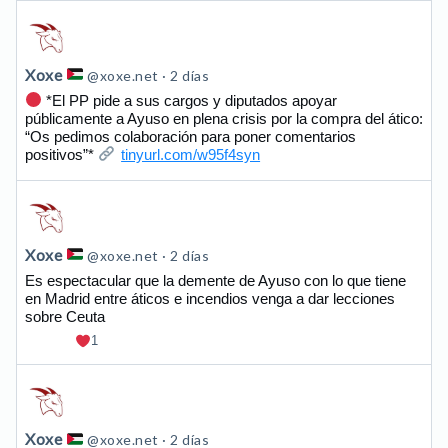
Ver
publicación
de
Xoxe
@xoxe.net
2 días
Xoxe
*El PP pide a sus cargos y diputados apoyar
públicamente a Ayuso en plena crisis por la compra del ático:
en
“Os pedimos colaboración para poner comentarios
Bluesky
positivos”*
tinyurl.com/w95f4syn
Ver
publicación
de
Xoxe
@xoxe.net
2 días
Xoxe
Es espectacular que la demente de Ayuso con lo que tiene
en Madrid entre áticos e incendios venga a dar lecciones
en
sobre Ceuta
Bluesky
1
Ver
publicación
de
Xoxe
@xoxe.net
2 días