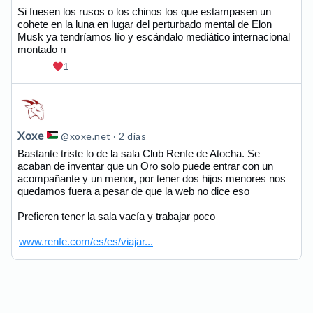
Xoxe
Si fuesen los rusos o los chinos los que estampasen un
cohete en la luna en lugar del perturbado mental de Elon
en
Musk ya tendríamos lío y escándalo mediático internacional
Bluesky
montado n
1
Ver
publicación
de
Xoxe
@xoxe.net
2 días
Xoxe
Bastante triste lo de la sala Club Renfe de Atocha. Se
acaban de inventar que un Oro solo puede entrar con un
en
acompañante y un menor, por tener dos hijos menores nos
Bluesky
quedamos fuera a pesar de que la web no dice eso
Prefieren tener la sala vacía y trabajar poco
www.renfe.com/es/es/viajar...