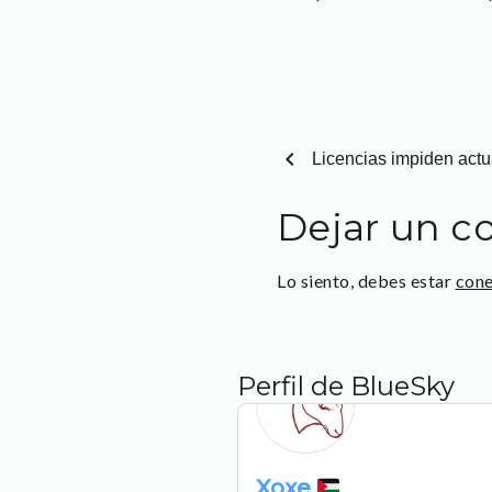
chevron_left
Licencias impiden act
Dejar un c
Lo siento, debes estar
con
Perfil de BlueSky
Xoxe