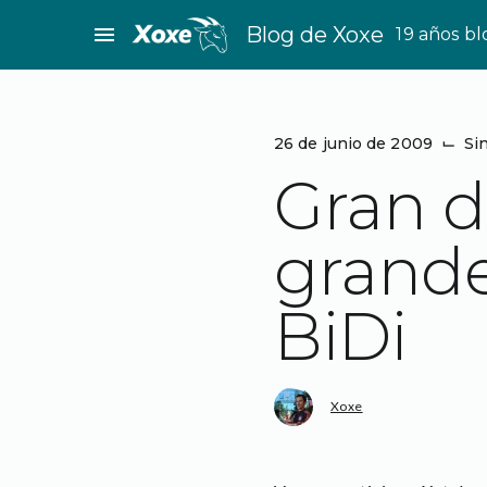
Saltar
menu
Blog de Xoxe
19 años b
al
contenido
26 de junio de 2009
⌙
Si
Gran d
grande
BiDi
Xoxe