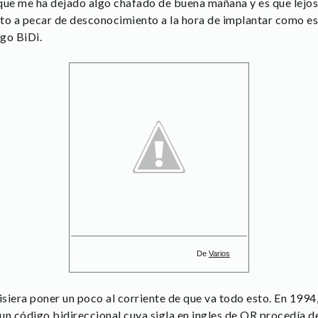
ue me ha dejado algo chafado de buena mañana y es que lejos
elto a pecar de desconocimiento a la hora de implantar como e
go BiDi.
De
Varios
uisiera poner un poco al corriente de que va todo esto. En 199
n código bidireccional cuya sigla en ingles de QR procedía 