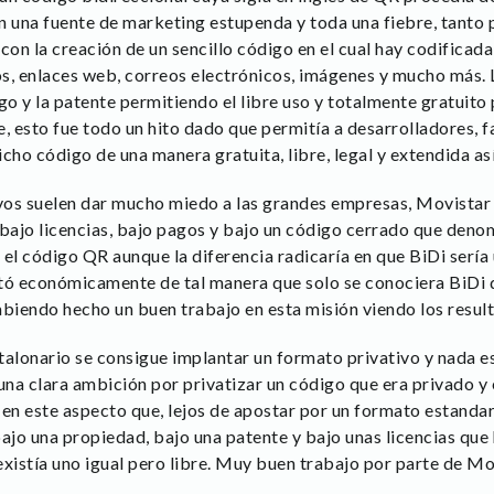
n una fuente de marketing estupenda y toda una fiebre, tanto
con la creación de un sencillo código en el cual hay codificad
s, enlaces web, correos electrónicos, imágenes y mucho más. 
 y la patente permitiendo el libre uso y totalmente gratuito 
, esto fue todo un hito dado que permitía a desarrolladores, f
icho código de una manera gratuita, libre, legal y extendida a
os suelen dar mucho miedo a las grandes empresas, Movistar 
bajo licencias, bajo pagos y bajo un código cerrado que denom
l código QR aunque la diferencia radicaría en que BiDi sería 
tó económicamente de tal manera que solo se conociera BiDi d
abiendo hecho un buen trabajo en esta misión viendo los resul
talonario se consigue implantar un formato privativo y nada e
 una clara ambición por privatizar un código que era privado y
 en este aspecto que, lejos de apostar por un formato estand
bajo una propiedad, bajo una patente y bajo unas licencias que
xistía uno igual pero libre. Muy buen trabajo por parte de Mov