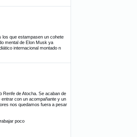
os los que estampasen un cohete
bado mental de Elon Musk ya
iático internacional montado n
lub Renfe de Atocha. Se acaban de
e entrar con un acompañante y un
nores nos quedamos fuera a pesar
trabajar poco