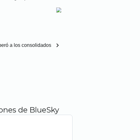
chevron_right
eró a los consolidados
iones de BlueSky