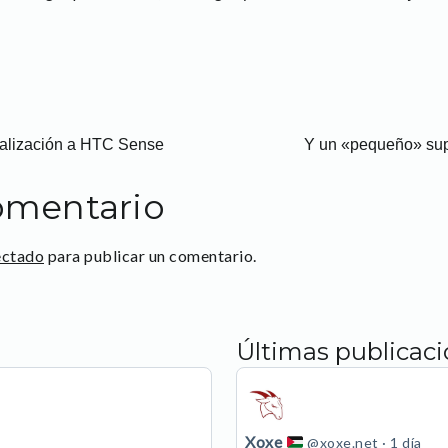
ualización a HTC Sense
Y un «pequeño» sup
omentario
ectado
para publicar un comentario.
Últimas publicac
Ver
publicación
de
Xoxe
@xoxe.net
1 día