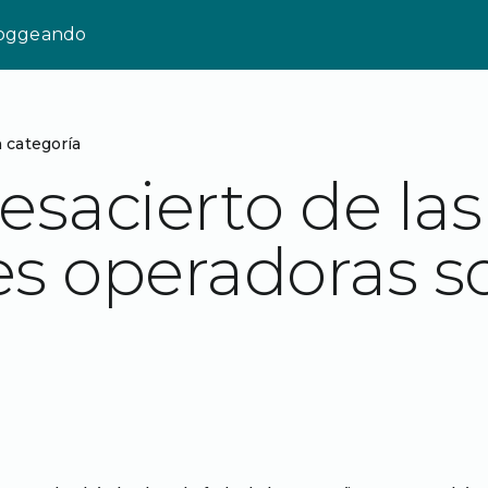
loggeando
n categoría
esacierto de las
s operadoras s