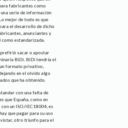
 para fabricantes como
a una serie de información
Lo mejor de todo es que
para el desarrollo de dicho
abricantes, anunciantes y
sí como estandarizada.
prefirió sacar o apostar
inaría BiDi. BiDi tendría el
un formato privativo,
ejando en el olvido algo
tados que ha obtenido.
standar con una falta de
 es que España, como en
ar con un ISO/IEC18004, es
 hay que pagar para su uso
istar, otro triunfo para el