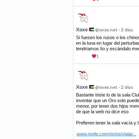
Ver
publicación
de
Xoxe
@xoxe.net
2 días
Xoxe
Si fuesen los rusos o los chin
en la luna en lugar del pertur
en
tendríamos lío y escándalo med
Bluesky
1
Ver
publicación
de
Xoxe
@xoxe.net
2 días
Xoxe
Bastante triste lo de la sala C
inventar que un Oro solo pued
en
menor, por tener dos hijos me
Bluesky
de que la web no dice eso
Prefieren tener la sala vacía y 
www.renfe.com/es/es/viajar...