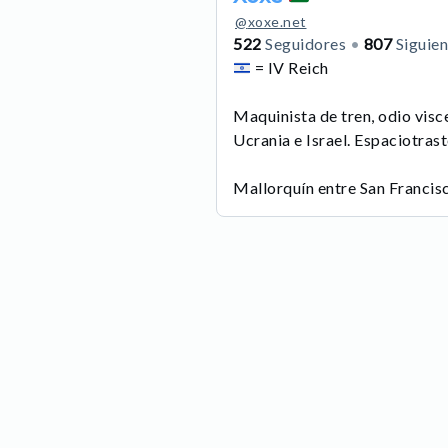
@
xoxe.net
522
Seguidores
807
Siguie
= IV Reich
Maquinista de tren, odio visc
Ucrania e Israel. Espaciotras
Mallorquín entre San Francis