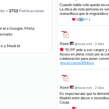
Xoxe
Cuando habla solo queda escuc
La ética de esta persona es se
ndo
2712
Publicaciones
en
maravillosa que te engrandec
Bluesky
18
8
1
eral a Google, Meta,
Ver
tornado
publicación
de
Xoxe
@xoxe.net
2 días
co y Madrid
Xoxe
*El PP pide a sus cargos y 
Ayuso en plena crisis por la c
en
colaboración para poner comen
Bluesky
tinyurl.com/w95f4syn
Ver
publicación
de
Xoxe
@xoxe.net
2 días
Xoxe
Es espectacular que la dement
Madrid entre áticos e incendio
en
Ceuta
Bluesky
1