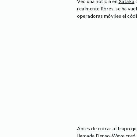
Veo una noticia en
Xataka
q
realmente libres, se ha vu
operadoras móviles el códi
Antes de entrar al trapo q
llamada Denso-Wave creó u