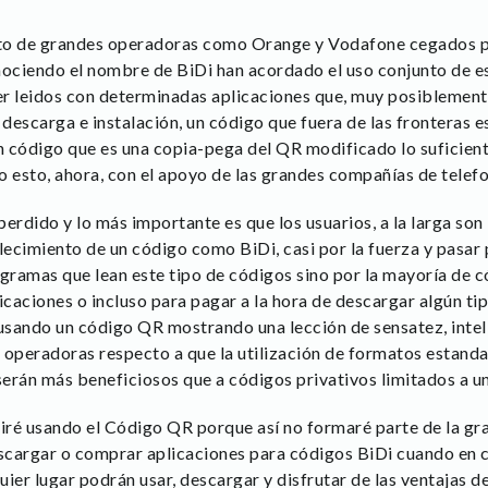
esto de grandes operadoras como Orange y Vodafone cegados p
ciendo el nombre de BiDi han acordado el uso conjunto de es
r leidos con determinadas aplicaciones que, muy posiblement
descarga e instalación, un código que fuera de las fronteras e
un código que es una copia-pega del QR modificado lo suficien
o esto, ahora, con el apoyo de las grandes compañías de telefo
perdido y lo más importante es que los usuarios, a la larga so
cimiento de un código como BiDi, casi por la fuerza y pasar p
ogramas que lean este tipo de códigos sino por la mayoría de c
aciones o incluso para pagar a la hora de descargar algún tip
sando un código QR mostrando una lección de sensatez, inteli
 operadoras respecto a que la utilización de formatos estanda
serán más beneficiosos que a códigos privativos limitados a un
uiré usando el Código QR porque así no formaré parte de la gr
escargar o comprar aplicaciones para códigos BiDi cuando en c
ier lugar podrán usar, descargar y disfrutar de las ventajas 