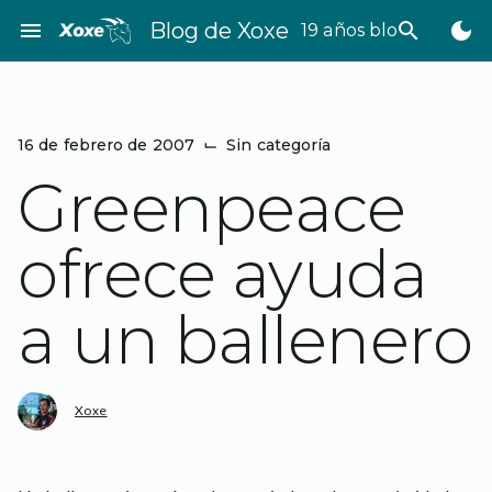
Saltar
menu
Blog de Xoxe
search
dark_mode
19 años bloggeando
al
contenido
16 de febrero de 2007
⌙
Sin categoría
Greenpeace
ofrece ayuda
a un ballenero
Xoxe