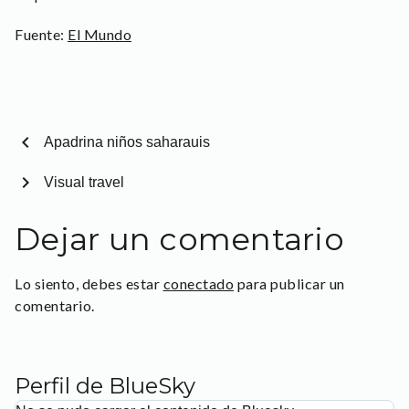
Fuente:
El Mundo
chevron_left
Apadrina niños saharauis
chevron_right
Visual travel
Dejar un comentario
Lo siento, debes estar
conectado
para publicar un
comentario.
Perfil de BlueSky