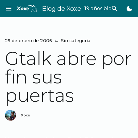
Saltar
menu
Blog de Xoxe
search
dark_mode
19 años bloggeando
al
contenido
29 de enero de 2006
⌙
Sin categoría
Gtalk abre por
fin sus
puertas
Xoxe