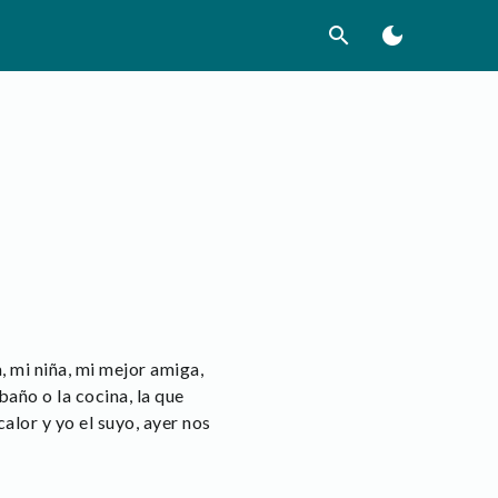
search
dark_mode
na, mi niña, mi mejor amiga,
año o la cocina, la que
alor y yo el suyo, ayer nos