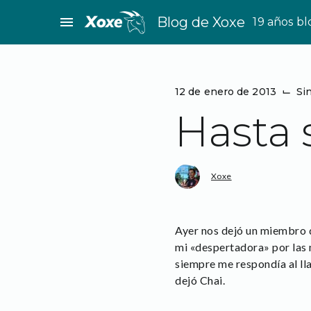
Saltar
menu
Blog de Xoxe
19 años b
al
contenido
12 de enero de 2013
⌙
Si
Hasta 
Xoxe
Ayer nos dejó un miembro
mi «despertadora» por las 
siempre me respondía al lla
dejó Chai.