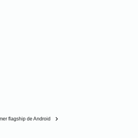
chevron_right
mer flagship de Android