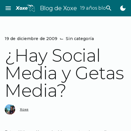
Saltar
menu
Blog de Xoxe
search
dark_mode
19 años bloggeando
al
contenido
19 de diciembre de 2009
⌙
Sin categoría
¿Hay Social
Media y Getas
Media?
Xoxe