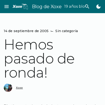
Saltar
menu
Blog de Xoxe
search
dark_mode
19 años bloggeando
al
contenido
14 de septiembre de 2005
⌙
Sin categoría
Hemos
pasado de
ronda!
Xoxe