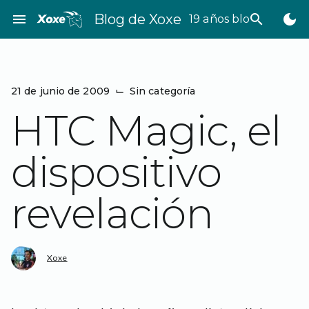
Saltar
menu
Blog de Xoxe
search
dark_mode
19 años bloggeando
al
contenido
21 de junio de 2009
⌙
Sin categoría
HTC Magic, el
dispositivo
revelación
Xoxe