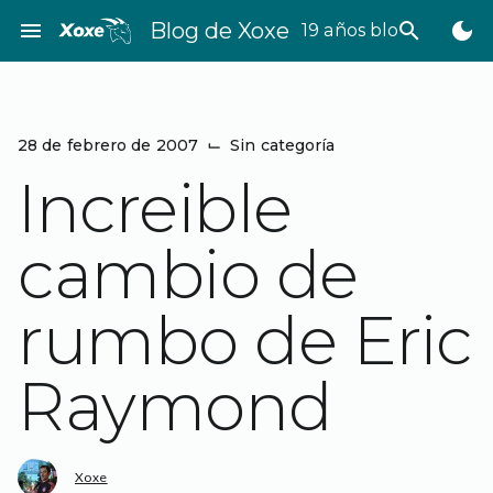
Saltar
menu
Blog de Xoxe
search
dark_mode
19 años bloggeando
al
contenido
28 de febrero de 2007
⌙
Sin categoría
Increible
cambio de
rumbo de Eric
Raymond
Xoxe