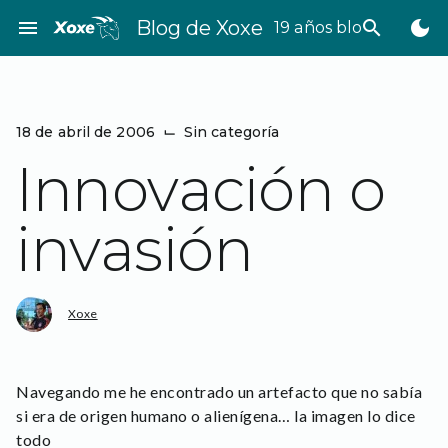
Saltar
menu
Blog de Xoxe
search
dark_mode
19 años bloggeando
al
contenido
18 de abril de 2006
⌙
Sin categoría
Innovación o
invasión
Xoxe
Navegando me he encontrado un artefacto que no sabía
si era de origen humano o alienígena… la imagen lo dice
todo