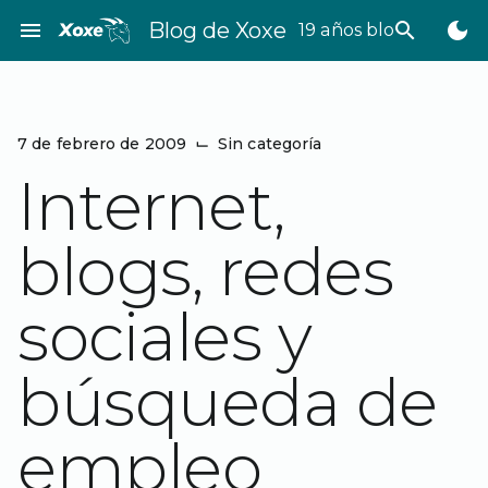
Saltar
menu
Blog de Xoxe
search
dark_mode
19 años bloggeando
al
contenido
7 de febrero de 2009
⌙
Sin categoría
Internet,
blogs, redes
sociales y
búsqueda de
empleo