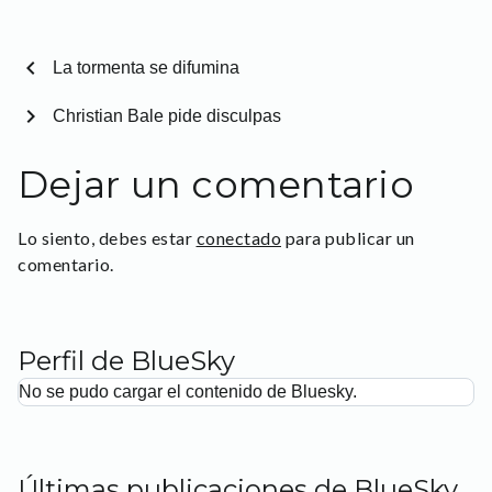
chevron_left
La tormenta se difumina
chevron_right
Christian Bale pide disculpas
Dejar un comentario
Lo siento, debes estar
conectado
para publicar un
comentario.
Perfil de BlueSky
No se pudo cargar el contenido de Bluesky.
Últimas publicaciones de BlueSky