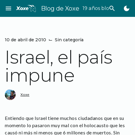
Saltar
menu
Blog de Xoxe
search
dark_mode
19 años bloggeando
al
contenido
10 de abril de 2010
⌙
Sin categoría
Israel, el país
impune
Xoxe
Entiendo que Israel tiene muchos ciudadanos que en su
momento lo pasaron muy mal con el holocausto que les
causó ni más ni menos que 6 millones de muertos. Sin