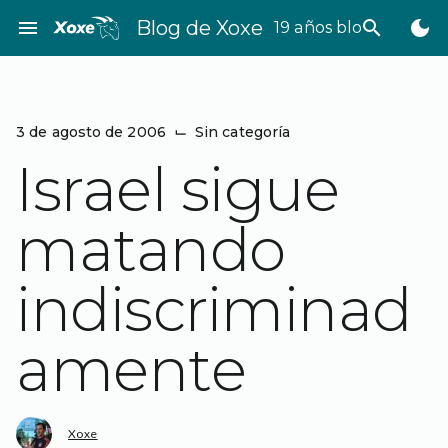
Saltar
menu
Blog de Xoxe
search
dark_mode
19 años bloggeando
al
contenido
3 de agosto de 2006
⌙
Sin categoría
Israel sigue
matando
indiscriminad
amente
Xoxe