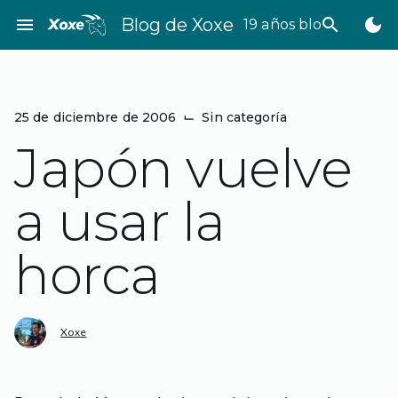
Saltar
menu
Blog de Xoxe
search
dark_mode
19 años bloggeando
al
contenido
25 de diciembre de 2006
⌙
Sin categoría
Japón vuelve
a usar la
horca
Xoxe