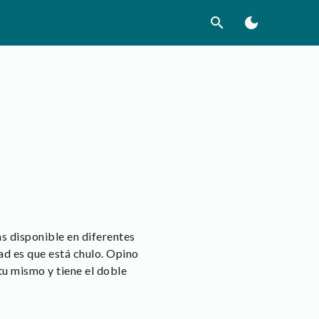
search
dark_mode
as disponible en diferentes
ad es que está chulo. Opino
tu mismo y tiene el doble