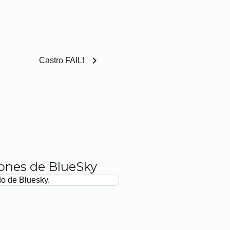
chevron_right
Castro FAIL!
iones de BlueSky
do de Bluesky.