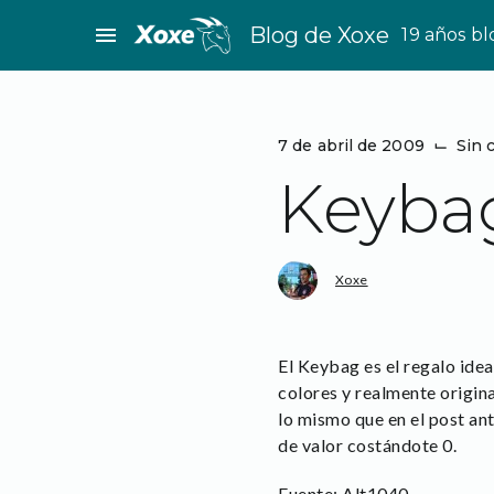
Saltar
menu
Blog de Xoxe
19 años b
al
contenido
7 de abril de 2009
⌙
Sin 
Keyba
Xoxe
El Keybag es el regalo idea
colores y realmente origin
lo mismo que en el post ant
de valor costándote 0.
Fuente:
Alt1040