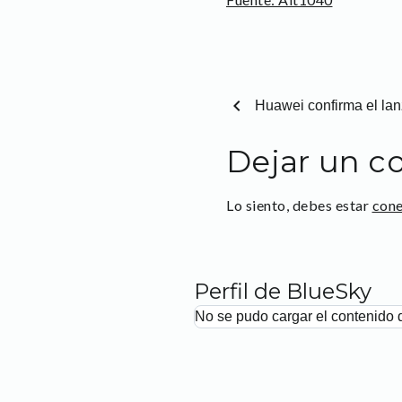
chevron_left
Huawei confirma el la
Dejar un c
Lo siento, debes estar
con
Perfil de BlueSky
No se pudo cargar el contenido 