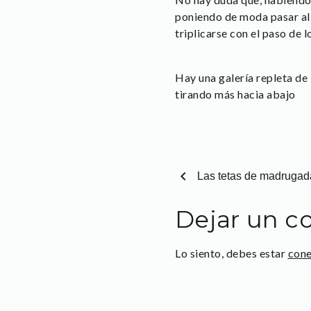
poniendo de moda pasar al 
triplicarse con el paso de l
Hay una galería repleta de
tirando más hacia abajo
chevron_left
Las tetas de madrugad
Dejar un c
Lo siento, debes estar
con