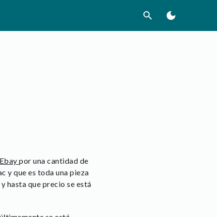
search
dark_mode
n Ebay
por una cantidad de
ac y que es toda una pieza
 y hasta que precio se está
 últimamente se está