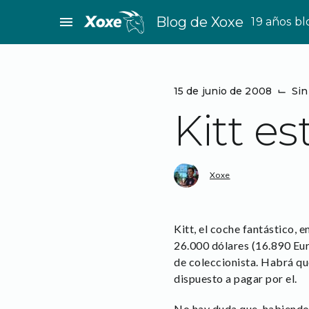
Saltar
menu
Blog de Xoxe
19 años b
al
contenido
15 de junio de 2008
⌙
Sin
Kitt es
Xoxe
Kitt, el coche fantástico, 
26.000 dólares (16.890 Eur
de coleccionista. Habrá que
dispuesto a pagar por el.
No hay duda que, habiendo