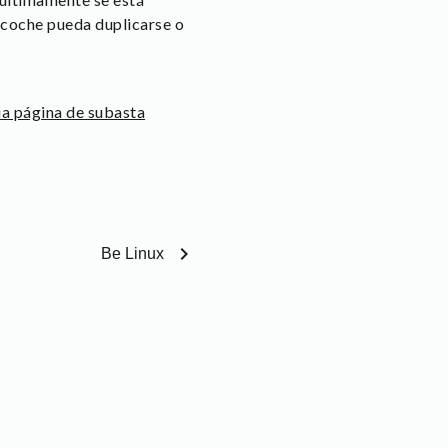
e coche pueda duplicarse o
ia página de subasta
chevron_right
Be Linux