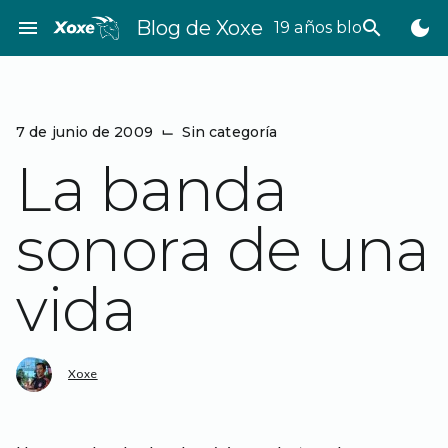
Saltar
menu
Blog de Xoxe
search
dark_mode
19 años bloggeando
al
contenido
7 de junio de 2009
⌙
Sin categoría
La banda
sonora de una
vida
Xoxe