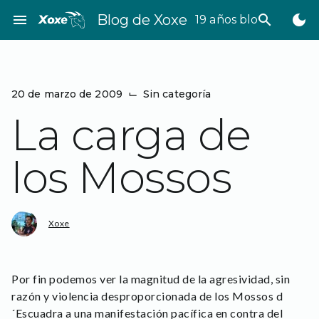
Saltar
menu
Blog de Xoxe
search
dark_mode
19 años bloggeando
al
contenido
20 de marzo de 2009
⌙
Sin categoría
La carga de
los Mossos
Xoxe
Por fin podemos ver la magnitud de la agresividad, sin
razón y violencia desproporcionada de los Mossos d
´Escuadra a una manifestación pacífica en contra del