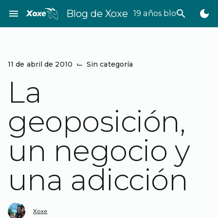
Saltar
menu
Blog de Xoxe
search
dark_mode
19 años bloggeando
al
contenido
11 de abril de 2010
⌙
Sin categoría
La
geoposición,
un negocio y
una adicción
Xoxe