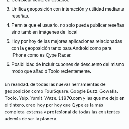
Unifica geoposición con interacción y utilidad mediante
reseñas.
Permite que el usuario, no solo pueda publicar reseñas
sino tambien imágenes del local.
Hoy por hoy de las mejores aplicaciones relacionadas
con la geoposición tanto para Android como para
iPhone como es
Qype Radar
.
Posibilidad de incluir cupones de descuento del mismo
modo que añadió Tooio recientemente.
En realidad, de todas las nuevas herramientas de
geoposición como
FourSquare
,
Google Buzz
,
Gowalla
,
Tooio
,
Yelp
,
Yumit
,
Waze
,
11870.com
y las que me dejo en
el tintero, creo, hoy por hoy que Qype es la más
completa, extensa y profesional de todas las existentes
además de ser la pionera.