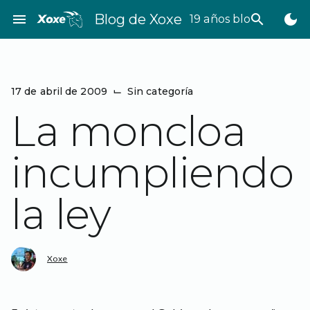
Saltar
menu
Blog de Xoxe
search
dark_mode
19 años bloggeando
al
contenido
17 de abril de 2009
⌙
Sin categoría
La moncloa
incumpliendo
la ley
Xoxe