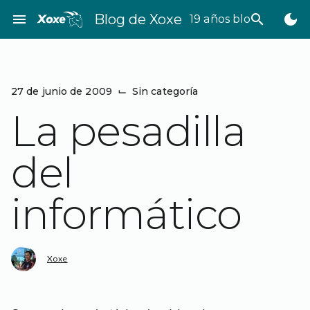
Saltar
menu
Blog de Xoxe
search
dark_mode
19 años bloggeando
al
contenido
27 de junio de 2009
⌙
Sin categoría
La pesadilla
del
informático
Xoxe