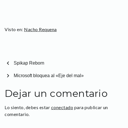
Visto en:
Nacho Requena
chevron_left
Spikap Reborn
chevron_right
Microsoft bloquea al «Eje del mal»
Dejar un comentario
Lo siento, debes estar
conectado
para publicar un
comentario.