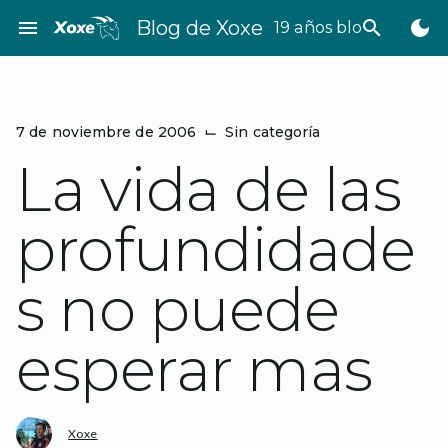
Saltar
menu
Blog de Xoxe
search
dark_mode
19 años bloggeando
al
contenido
7 de noviembre de 2006
⌙
Sin categoría
La vida de las
profundidade
s no puede
esperar mas
Xoxe