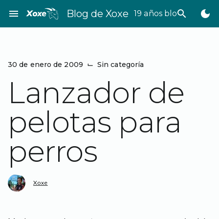
Saltar
menu
Blog de Xoxe
search
dark_mode
19 años bloggeando
al
contenido
30 de enero de 2009
⌙
Sin categoría
Lanzador de
pelotas para
perros
Xoxe