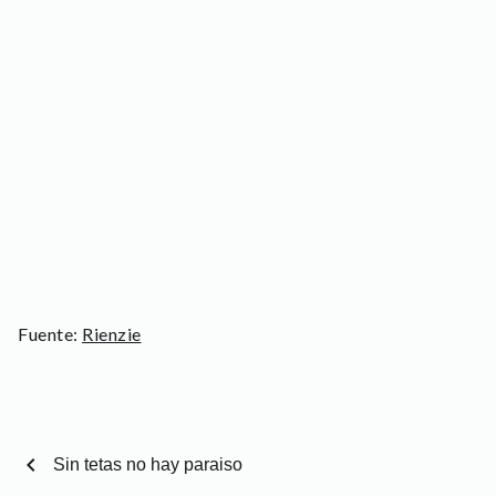
Fuente:
Rienzie
chevron_left
Sin tetas no hay paraiso