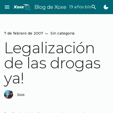
Saltar
menu
Blog de Xoxe
search
dark_mode
19 años bloggeando
al
contenido
7 de febrero de 2007
⌙
Sin categoría
Legalización
de las drogas
ya!
Xoxe