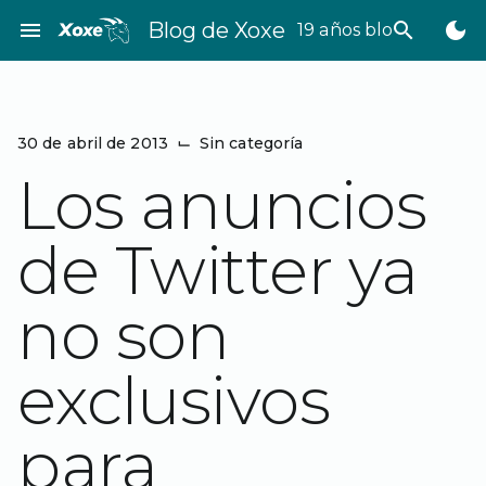
Saltar
menu
Blog de Xoxe
search
dark_mode
19 años bloggeando
al
contenido
30 de abril de 2013
⌙
Sin categoría
Los anuncios
de Twitter ya
no son
exclusivos
para