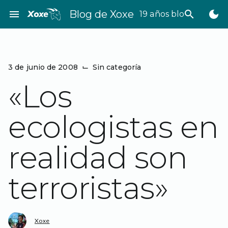
Saltar
menu
Blog de Xoxe
search
dark_mode
19 años bloggeando
al
contenido
3 de junio de 2008
⌙
Sin categoría
«Los
ecologistas en
realidad son
terroristas»
Xoxe