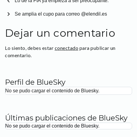
chevron_left
Lo de la FIA ya empieza a ser preocupante.
chevron_right
Se amplia el cupo para correo @elendil.es
Dejar un comentario
Lo siento, debes estar
conectado
para publicar un
comentario.
Perfil de BlueSky
No se pudo cargar el contenido de Bluesky.
Últimas publicaciones de BlueSky
No se pudo cargar el contenido de Bluesky.