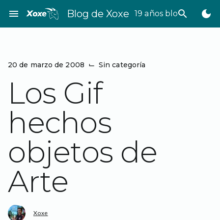
Saltar
menu
Blog de Xoxe
search
dark_mode
19 años bloggeando
al
contenido
20 de marzo de 2008
⌙
Sin categoría
Los Gif
hechos
objetos de
Arte
Xoxe