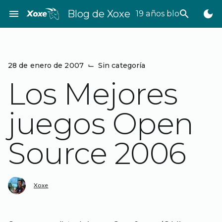
Saltar
menu
Blog de Xoxe
search
dark_mode
19 años bloggeando
al
contenido
28 de enero de 2007
⌙
Sin categoría
Los Mejores
juegos Open
Source 2006
Xoxe