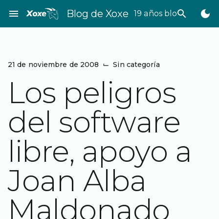
Saltar
menu
Blog de Xoxe
search
dark_mode
19 años bloggeando
al
contenido
21 de noviembre de 2008
⌙
Sin categoría
Los peligros
del software
libre, apoyo a
Joan Alba
Maldonado