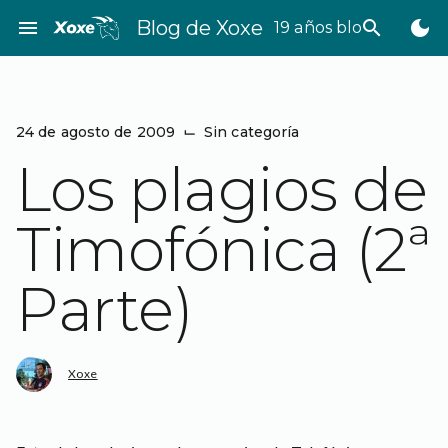
Saltar
menu
Blog de Xoxe
search
dark_mode
19 años bloggeando
al
contenido
24 de agosto de 2009
⌙
Sin categoría
Los plagios de
Timofónica (2ª
Parte)
Xoxe