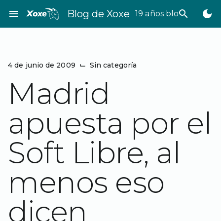
Saltar
menu
Blog de Xoxe
search
dark_mode
19 años bloggeando
al
contenido
4 de junio de 2009
⌙
Sin categoría
Madrid
apuesta por el
Soft Libre, al
menos eso
dicen