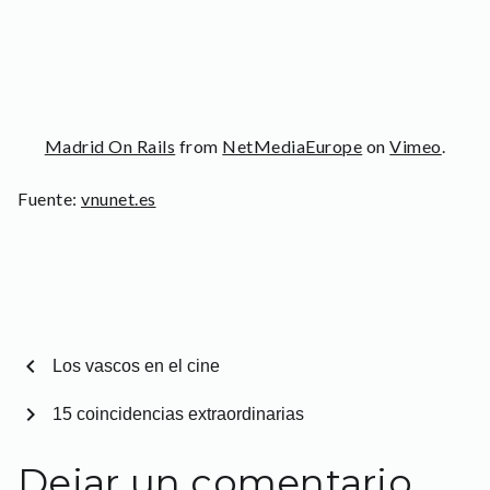
Madrid On Rails
from
NetMediaEurope
on
Vimeo
.
Fuente:
vnunet.es
chevron_left
Los vascos en el cine
chevron_right
15 coincidencias extraordinarias
Dejar un comentario