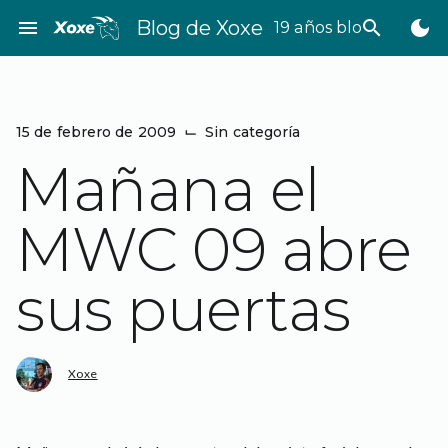
Saltar
menu
Blog de Xoxe
search
dark_mode
19 años bloggeando
al
contenido
15 de febrero de 2009
⌙
Sin categoría
Mañana el
MWC 09 abre
sus puertas
Xoxe