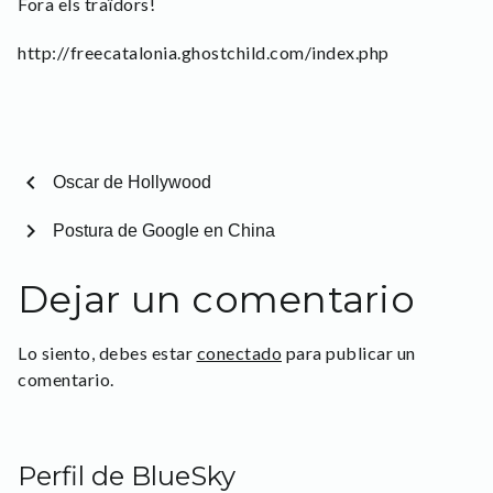
Fora els traïdors!
http://freecatalonia.ghostchild.com/index.php
chevron_left
Oscar de Hollywood
chevron_right
Postura de Google en China
Dejar un comentario
Lo siento, debes estar
conectado
para publicar un
comentario.
Perfil de BlueSky