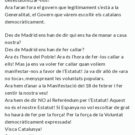
Ara faran fora el govern que legítimament s’està a la
Generalitat, el Govern que vàrem escollir els catalans
democràticament.
Des de Madrid ens han de dir qui ens ha de manar a casa
nostra?
Des de Madrid ens han de fer callar?
Ara és l’hora del Poble! Ara és l’hora de fer-los callar a
ells! Mas ja ens va voler fer callar quan volíem
manifestar-nos a favor de l’Estatut! Ja va dir allò de «ara
no toca», menyspreant les voluntats populars.
Ara hem d’anar a la Manifestació del 18 de febrer i fer
sentir la nostra veu!
Ara hem de dir NO al Referèndum per l’Estatut! Aquest
no és el nostre Estatut! Si Espanya no vol escoltar de grat
ho haurà de fer per la força! Per la força de la Voluntat
democràticament expressada!
Visca Catalunya!