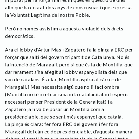
allò que ha costat dos anys de consensuar i que expressa
la Voluntat Legítima del nostre Poble.
Però no només assistim a aquesta violació dels drets
democràtics.
Ara el lobby d’Artur Mas i Zapatero fa la pinça a ERC per
forçar que salti del govern tripartit de Catalunya. No és
la intenció de Maragall, però si que és la de Montilla, que
darrerament s’ha afegit al lobby espanyolista dels que
van de catalans. És clar, Montilla aspira al càrrec de
Maragall, i Mas necessita algú que no li faci ombra
(Montilla no té ni el carisma ni la catalanitat ni l’esperit
necessari per ser President de la Generalitat) i a
Zapatero ja li va bé posar un Montilla com a
presidenciable, que se sent més espanyol que català.
La pinça és clara: fer fora ERC del govern i fer fora
Maragall del càrrec de presidenciable, d’aquesta manera
deixen el camí lliure a la presidència de la Generalitat a