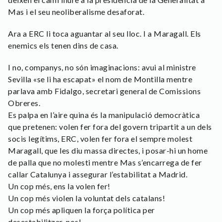
Mas i el seu neoliberalisme desaforat.
Ara a ERC li toca aguantar al seu lloc. I a Maragall. Els
enemics els tenen dins de casa.
I no, companys, no són imaginacions: avui al ministre
Sevilla «se li ha escapat» el nom de Montilla mentre
parlava amb Fidalgo, secretari general de Comissions
Obreres.
Es palpa en l’aire quina és la manipulació democràtica
que pretenen: volen fer fora del govern tripartit a un dels
socis legítims, ERC, volen fer fora el sempre molest
Maragall, que les diu massa directes, i posar-hi un home
de palla que no molesti mentre Mas s’encarrega de fer
callar Catalunya i assegurar l’estabilitat a Madrid.
Un cop més, ens la volen fer!
Un cop més violen la voluntat dels catalans!
Un cop més apliquen la força política per
desestabilitzar-nos!