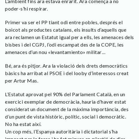
L’ambient fins ara estava enrarit. Ara comença a no
poder-s’hi respirar.
Primer va ser el PP tiant odi entre pobles, després el
boicot als productes catalans, els insults d’aquells que
ara reclamen un Estatut igual per a ells, les amenaces dels
bisbes i del CGPJ, l’odi escampat des de la COPE, les
amenaces d’un nou «levantamiento» militar…
Bé, ara és pitjor. Ara la violació dels drets democràtics
bàsics ha arribat al PSOE i del looby d’interessos creat
per Artur Mas.
L’Estatut aprovat pel 90% del Parlament Català, en un
exercici exemplar de democràcia, hauria d’haver estat
considerat un document de la màxima importància, des
d’un punt de vista històric, polític, social i democràtic.
No ha estat així.
Un cop més, l’Espanya autoritària i dictatorial s’ha
imposat per la força i ha fet miques en qüestió de dies