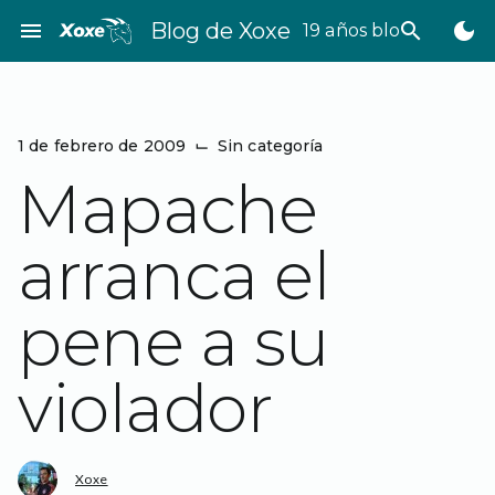
Saltar
menu
Blog de Xoxe
search
dark_mode
19 años bloggeando
al
contenido
1 de febrero de 2009
⌙
Sin categoría
Mapache
arranca el
pene a su
violador
Xoxe