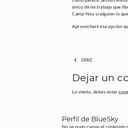
único de mi trabajo que lib
Camp Nou si alguien lo quer
Aprovecharé esa opción qu
chevron_left
Glib2
Dejar un c
Lo siento, debes estar
con
Perfil de BlueSky
No se pudo cargar el contenido 