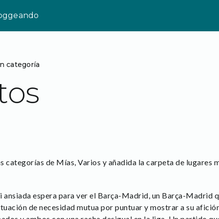
loggeando
in categoría
tos
s categorías de Mías, Varios y añadida la carpeta de lugares 
 ansiada espera para ver el Barça-Madrid, un Barça-Madrid qu
ituación de necesidad mutua por puntuar y mostrar a su afición
dos y ambos con una racha desigual en la liga. Un partido que