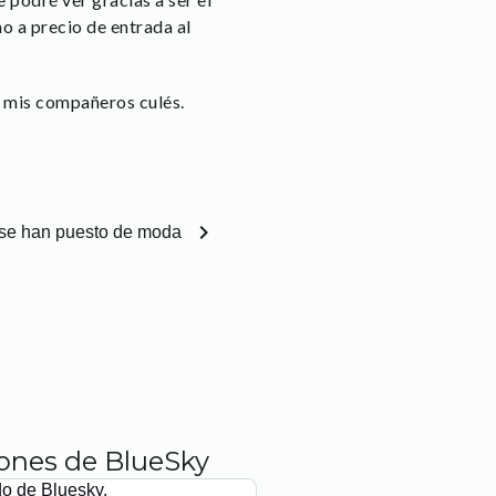
o a precio de entrada al
 mis compañeros culés.
chevron_right
se han puesto de moda
iones de BlueSky
do de Bluesky.