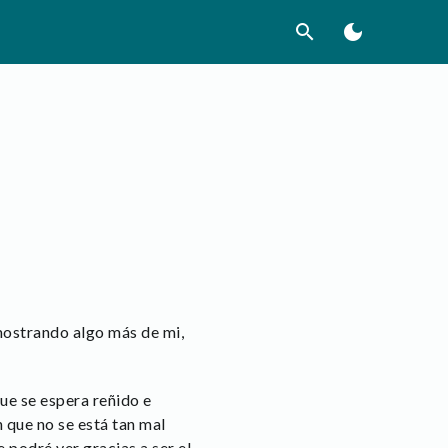
search
dark_mode
mostrando algo más de mi,
e se espera reñido e
 que no se está tan mal
 podré ver gracias a ser el