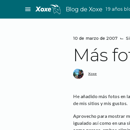
Saltar
menu
Blog de Xoxe
19 años b
al
contenido
10 de marzo de 2007
⌙
S
Más fo
Xoxe
He añadido más fotos en la
de mis sitios y mis gustos.
Aprovecho para mostrar mi
igualado así como en una s
como parece, ambos elimina