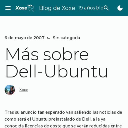
Saltar
menu
Blog de Xoxe
search
dark_mode
19 años bloggeando
al
contenido
6 de mayo de 2007
⌙
Sin categoría
Más sobre
Dell-Ubuntu
Xoxe
Tras su anuncio tan esperado van saliendo las noticias de
como será el Ubuntu preinstalado de Dell, a la ya
conocida licencias de coste que se
verán reducidas entre