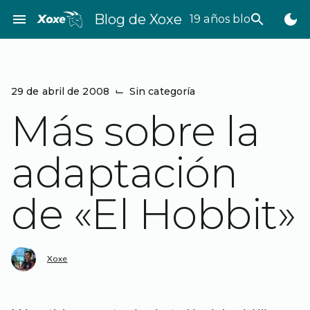
Saltar
menu
Blog de Xoxe
search
dark_mode
19 años bloggeando
al
contenido
29 de abril de 2008
⌙
Sin categoría
Más sobre la
adaptación
de «El Hobbit»
Xoxe