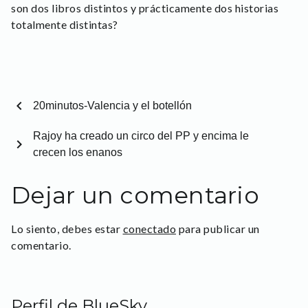
son dos libros distintos y prácticamente dos historias
totalmente distintas?
chevron_left
20minutos-Valencia y el botellón
Rajoy ha creado un circo del PP y encima le
chevron_right
crecen los enanos
Dejar un comentario
Lo siento, debes estar
conectado
para publicar un
comentario.
Perfil de BlueSky