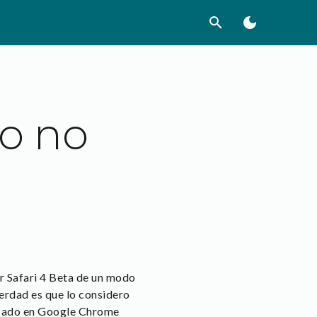
search
dark_mode
o no
r Safari 4 Beta de un modo
verdad es que lo considero
basado en Google Chrome