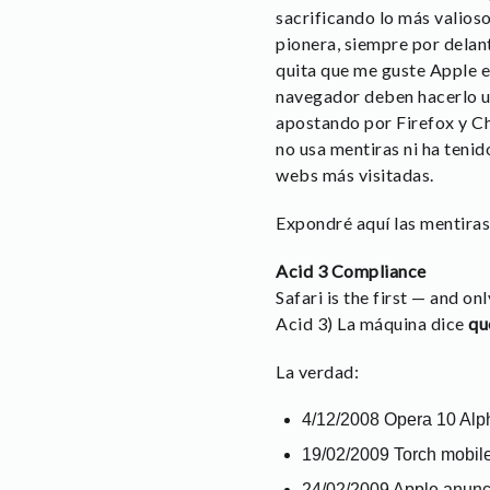
sacrificando lo más valios
pionera, siempre por delant
quita que me guste Apple es
navegador deben hacerlo us
apostando por Firefox y Ch
no usa mentiras ni ha tenid
webs más visitadas.
Expondré aquí las mentira
Acid 3 Compliance
Safari is the first — and o
Acid 3) La máquina dice
qu
La verdad:
4/12/2008 Opera 10 Alpha
19/02/2009 Torch mobile
24/02/2009 Apple anunci