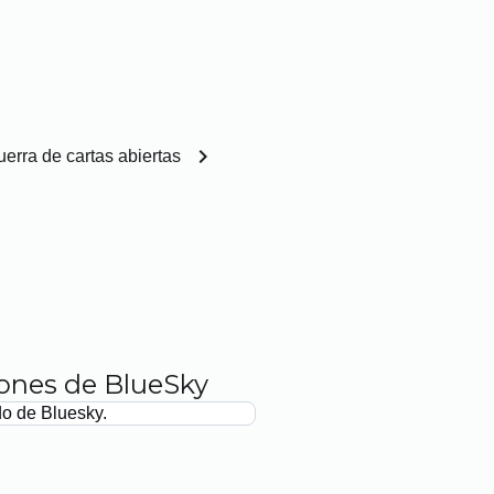
chevron_right
erra de cartas abiertas
iones de BlueSky
do de Bluesky.