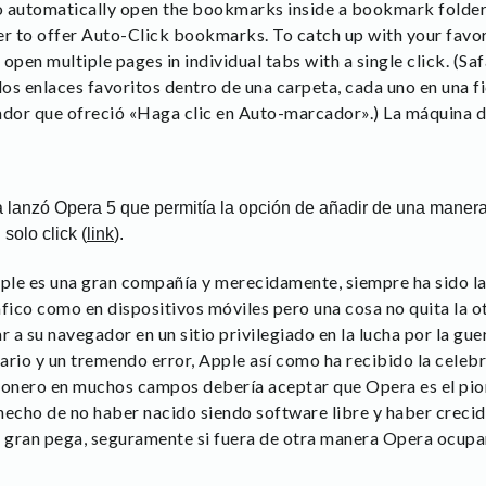
to automatically open the bookmarks inside a bookmark folder, 
ser to offer Auto-Click bookmarks. To catch up with your favor
open multiple pages in individual tabs with a single click. (Sa
os enlaces favoritos dentro de una carpeta, cada uno en una f
ador que ofreció «Haga clic en Auto-marcador».) La máquina 
a lanzó Opera 5 que permitía la opción de añadir de una manera
solo click (
link
).
le es una gran compañía y merecidamente, siempre ha sido la
fico como en dispositivos móviles pero una cosa no quita la o
r a su navegador en un sitio privilegiado en la lucha por la gu
ario y un tremendo error, Apple así como ha recibido la celeb
ionero en muchos campos debería aceptar que Opera es el pio
hecho de no haber nacido siendo software libre y haber creci
a gran pega, seguramente si fuera de otra manera Opera ocupar