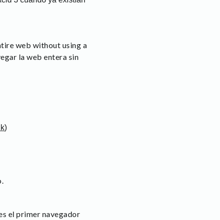
entire web without using a
vegar la web entera sin
nk
)
.
i es el primer navegador