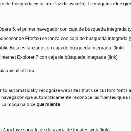
po de búsqueda en la interfaz de usuario). La máquina dice
que
pera 5, el primer navegador con caja de búsqueda integrada (y 
ecesor de Firefox) se lanza con caja de búsqueda integrada (y p
ublic Beta es lanzado con caja de búsqueda integrada. (
link
)
Internet Explorer 7 con caja de búsqueda integrada (
link
)
s bien el último
er to automatically recognize websites that use custom fonts
er navegador que automáticamente reconoce las fuentes que us
) La máquina dice
que miente
er 4 incluye soporte de descarga de fuentes web (
link
)