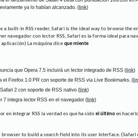
eviamente ya lo habían alcanzado. (
link
)
e a built-in RSS reader, Safari is the ideal way to browse the 
mer navegador con lector RSS, Safari es la forma ideal para na
 aplicación) La máquina dice
que miente
ncia que Opera 7.5 incluirá un lector integrado de RSS (
link
)
a el Firefox 1.0 PR con soporte de RSS via Live Bookmarks. (
li
Safari 2 con soporte de RSS nativo (
link
)
r 7 integra lector RSS en el navegador (
link
)
r en integrar RSS la verdad es que ha sido
el último
en hacerlo
 browser to build a search field into its user interface. (Safar