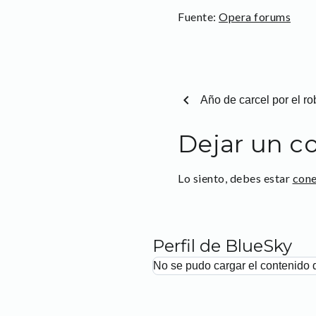
Fuente:
Opera forums
chevron_left
Año de carcel por el r
Dejar un c
Lo siento, debes estar
con
Perfil de BlueSky
No se pudo cargar el contenido 