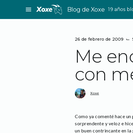
Saltar
menu
Blog de Xoxe
19 años b
al
contenido
26 de febrero de 2009
⌙
Me enc
con me
Xoxe
Como ya comenté hace un pa
sorprendente y veloz e hic
un buen contrincante en l