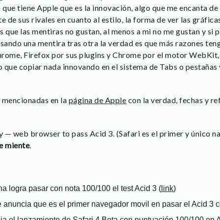
o que tiene Apple que es la innovación, algo que me encanta d
e de sus rivales en cuanto al estilo, la forma de ver las gráfic
 que las mentiras no gustan, al menos a mi no me gustan y si p
ando una mentira tras otra la verdad es que más razones teng
rome, Firefox por sus plugins y Chrome por el motor WebKit, 
o que copiar nada innovando en el sistema de Tabs o pestañas y
s mencionadas en la
página de Apple
con la verdad, fechas y re
nly — web browser to pass Acid 3. (Safari es el primer y único 
e miente
.
 logra pasar con nota 100/100 el test Acid 3 (
link
)
 anuncia que es el primer navegador movil en pasar el Acid 3 
a el lanzamiento de Safari 4 Beta con puntuación 100/100 en A