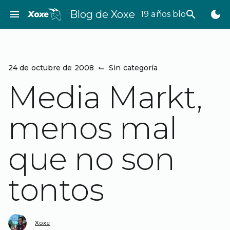
Saltar
menu
Blog de Xoxe
search
dark_mode
19 años bloggeando
al
contenido
24 de octubre de 2008
⌙
Sin categoría
Media Markt,
menos mal
que no son
tontos
Xoxe