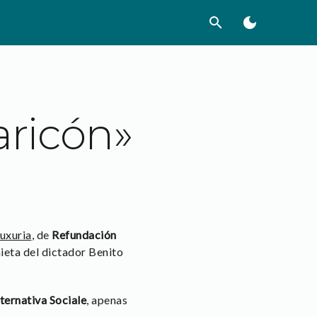
search
dark_mode
aricón»
uxuria
, de
Refundación
ieta del dictador Benito
ternativa Sociale
, apenas