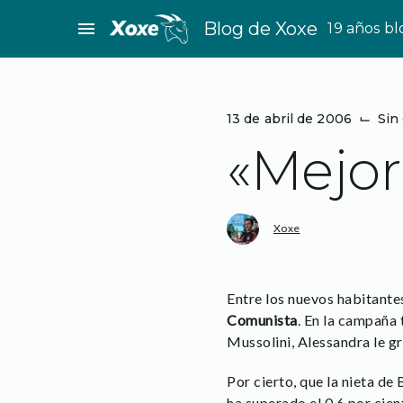
Saltar
menu
Blog de Xoxe
19 años b
al
contenido
13 de abril de 2006
⌙
Sin
«Mejor
Xoxe
Entre los nuevos habitante
Comunista
. En la campaña
Mussolini, Alessandra le gr
Por cierto, que la nieta d
ha superado el 0,6 por cien