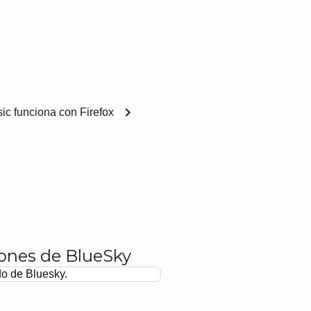
chevron_right
ic funciona con Firefox
iones de BlueSky
do de Bluesky.